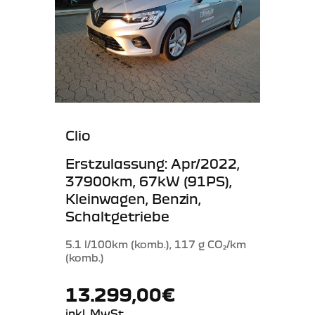
Clio
Erstzulassung: Apr/2022,
37900km, 67kW (91PS),
Kleinwagen, Benzin,
Schaltgetriebe
5.1 l/100km (komb.), 117 g CO₂/km
(komb.)
13.299,00€
inkl. MwSt.