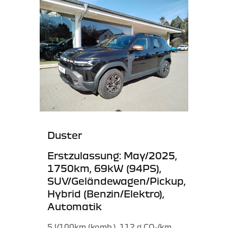
Duster
Erstzulassung: May/2025,
1750km, 69kW (94PS),
SUV/Geländewagen/Pickup,
Hybrid (Benzin/Elektro),
Automatik
5 l/100km (komb.), 112 g CO₂/km