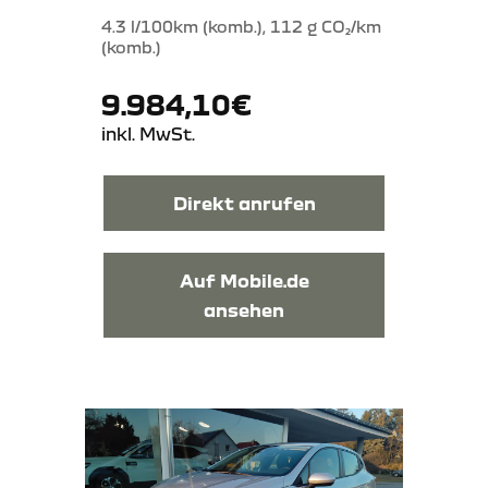
4.3 l/100km (komb.), 112 g CO₂/km
(komb.)
9.984,10€
inkl. MwSt.
Direkt anrufen
Auf Mobile.de
ansehen