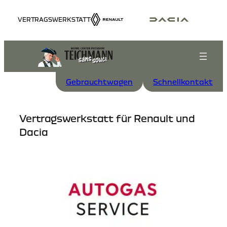
Zum
VERTRAGSWERKSTATT
Inhalt
springen
Gebrauchtwagen
Schnellkontakt
Vertragswerkstatt für Renault und
Dacia